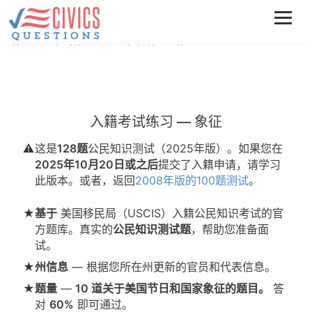
美国公民考试练习：关于象征的 10 道题
美国的首都在哪
What is the capital of the United
States?
入籍考试练习 — 象征
⚠️
这是
128题
公民知识测试（2025年版）。如果您在
2025年10月20日或之后
提交了入籍申请，请学习
此版本。或者，返回
2008年版的100题测试
。
★
基于
美国移民局（USCIS）入籍公民知识考试的官
方题库。真实的
公民知识测试题
，帮助您准备面
试。
★
州信息
— 根据您所在州更新的官员和代表信息。
★
题量
—
10 道关于美国节日和国家象征的题目。
答
对
60%
即可通过。